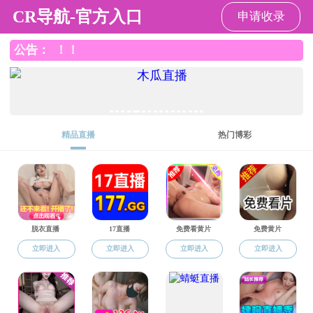
吃瓜网
吃瓜网
吃瓜网概况
学科师资
本科生教
当前位置:
吃瓜网
>
学科师资
>
管理文件
>
人事管理文件
> 正文